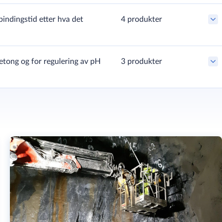
elboremaskiner
indingstid etter hva det
4 produkter
elboremaskiner
 betong og for regulering av pH
3 produkter
elboremaskiner
produksjon
jon
lslag