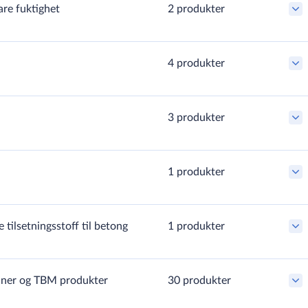
re fuktighet
2 produkter
rengjøring
4 produkter
later
3 produkter
1 produkter
etong til
 tilsetningsstoff til betong
1 produkter
ljer
merende betong​
ende rustbeskyttelse
ende tilsetningsstoff til
raner og TBM produkter
30 produkter