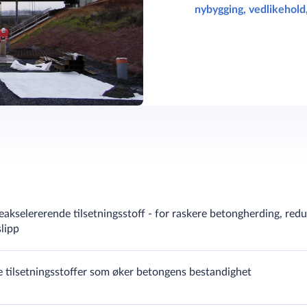
nybygging, vedlikehold
akselererende tilsetningsstoff - for raskere betongherding, red
lipp
sakselerator
e tilsetningsstoffer som øker betongens bestandighet