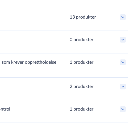
ong til elementindustrien
13 produkter
0 produkter
ld som krever opprettholdelse
1 produkter
t.
2 produkter
t.
bransjen.
ontrol
1 produkter
ing