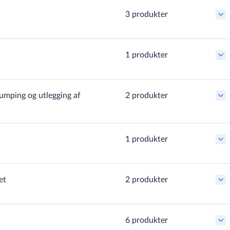
3 produkter
1 produkter
 lettmørtel
pumping og utlegging af
2 produkter
rer
ferdigbetong​
1 produkter
aler til
et
2 produkter
optimal reologi
6 produkter