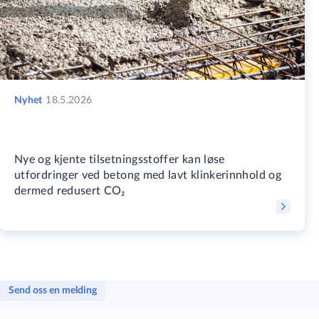
MasterRoc MP 230 CLN
​​Rengjørings
MasterRoc MP 320
Løsemiddelfrit
og siltlag
Nyhet
18.5.2026
MasterRoc MP 325
Løsemiddelfrit
og siltlag
Nye og kjente tilsetningsstoffer kan løse
utfordringer ved betong med lavt klinkerinnhold og
dermed redusert CO₂
MasterRoc MP 350
En-komponents
MasterRoc MP 355
Svært reaktiv
Send oss en melding
MasterRoc MP 355 1K
En-komponent