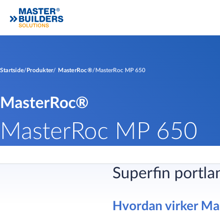
Startside
Produkter
MasterRoc®
MasterRoc MP 650
MasterRoc®
MasterRoc MP 650
Superfin portlan
Hvordan virker M