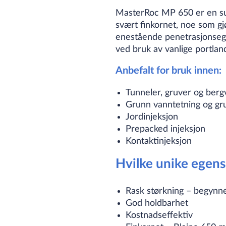
MasterRoc MP 650 er en supe
svært finkornet, noe som gjø
enestående penetrasjonsege
ved bruk av vanlige portla
Anbefalt for bruk innen:
Tunneler, gruver og bergv
Grunn vanntetning og gru
Jordinjeksjon
Prepacked injeksjon
Kontaktinjeksjon
Hvilke unike egen
Rask størkning – begynn
God holdbarhet
Kostnadseffektiv