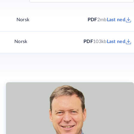
Norsk
PDF
2mb
Last ned
Norsk
PDF
103kb
Last ned