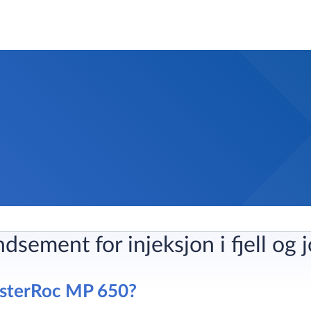
dsement for injeksjon i fjell og 
asterRoc MP 650?