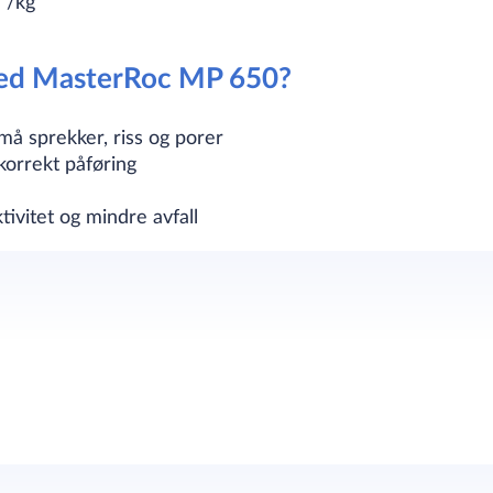
²/kg
ved MasterRoc MP 650?
må sprekker, riss og porer
korrekt påføring
tivitet og mindre avfall