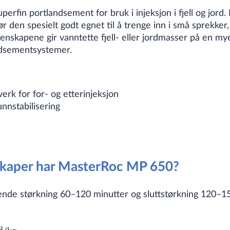
rfin portlandsement for bruk i injeksjon i fjell og jor
r den spesielt godt egnet til å trenge inn i små sprekker,
nskapene gir vanntette fjell- eller jordmasser på en my
ndsementsystemer.
erk for for- og etterinjeksjon
nnstabilisering
skaper har MasterRoc MP 650?
ende størkning 60–120 minutter og sluttstørkning 120–1