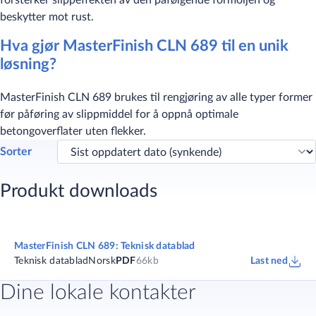
forsterker slippeffekten av den påfølgende formoljen og
beskytter mot rust.
Hva gjør MasterFinish CLN 689 til en unik
løsning?​​
MasterFinish CLN 689 brukes til rengjøring av alle typer former
før påføring av slippmiddel for å oppnå optimale
betongoverflater uten flekker.
Sorter
Produkt downloads
MasterFinish CLN 689: Teknisk datablad
Teknisk datablad
Norsk
PDF
66kb
Last ned
Dine lokale kontakter