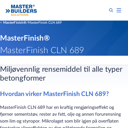
MasterFinish®
MasterFinish CLN 689
MasterFinish®
MasterFinish CLN 689
Miljøvennlig rensemiddel til alle typer
betongformer​
Hvordan virker MasterFinish CLN 689?
MasterFinish CLN 689 har en kraftig rengjøringseffekt og
fjerner sementstøv, rester av fett, olje og annen forurensning
som lim og styropor. Mikrolaget som blir igjen på overflaten