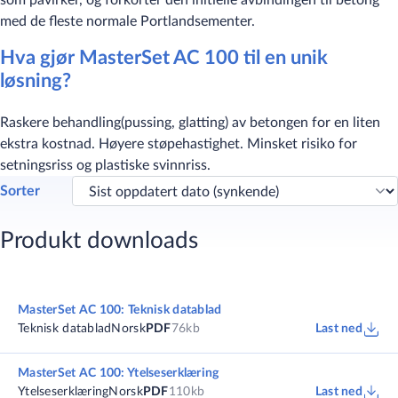
som påvirker, og forkorter den initielle avbindingen til betong
med de fleste normale Portlandsementer.
Hva gjør MasterSet AC 100 til en unik
løsning?
Raskere behandling(pussing, glatting) av betongen for en liten
ekstra kostnad. Høyere støpehastighet. Minsket risiko for
setningsriss og plastiske svinnriss.
Sorter
Produkt downloads
MasterSet AC 100: Teknisk datablad
Teknisk datablad
Norsk
PDF
76kb
Last ned
MasterSet AC 100: Ytelseserklæring
Ytelseserklæring
Norsk
PDF
110kb
Last ned