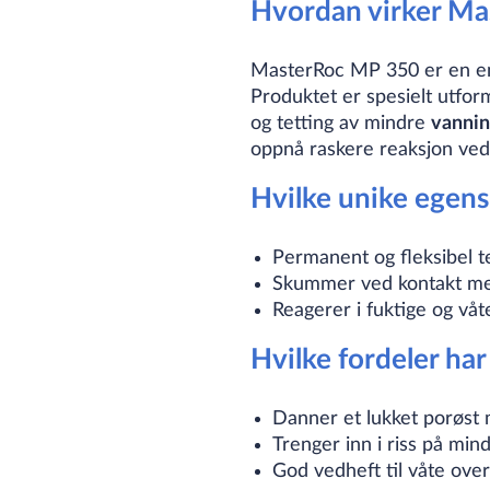
Hvordan virker M
MasterRoc MP 350 er en 
Produktet er spesielt utfo
og tetting av mindre
vannin
oppnå raskere reaksjon ved
Hvilke unike egen
Permanent og fleksibel t
Skummer ved kontakt m
Reagerer i fuktige og vå
Hvilke fordeler h
Danner et lukket porøst 
Trenger inn i riss på mi
God vedheft til våte over