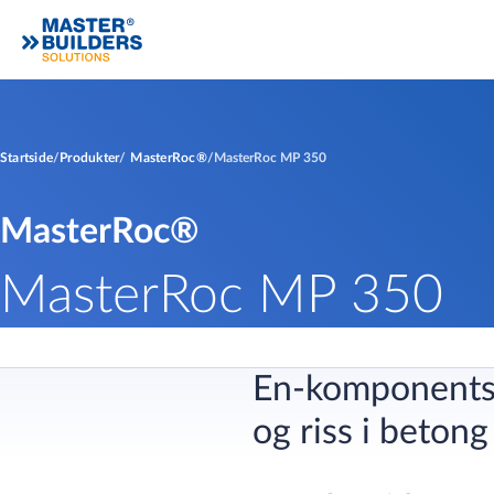
Startside
Produkter
MasterRoc®
MasterRoc MP 350
MasterRoc®
MasterRoc MP 350
En-komponents i
og riss i betong 