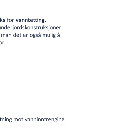
iks
for
vanntetting
.
i underjordskonstruksjoner
, man det er også mulig å
or.
etning mot vanninntrenging