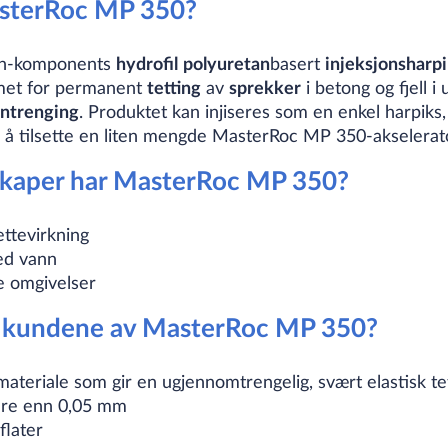
asterRoc MP 350?
en-komponents
hydrofil
polyuretan
basert
injeksjonsharp
rmet for permanent
tetting
av
sprekker
i betong og fjell 
ntrenging
. Produktet kan injiseres som en enkel harpiks
 å tilsette en liten mengde MasterRoc MP 350-akselerat
skaper har MasterRoc MP 350?
ettevirkning
ed vann
te omgivelser
ar kundene av MasterRoc MP 350?
materiale som gir en ugjennomtrengelig, svært elastisk t
ndre enn 0,05 mm
flater