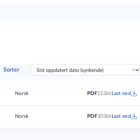
Sorter
Norsk
PDF
122kb
Last ned
Norsk
PDF
303kb
Last ned