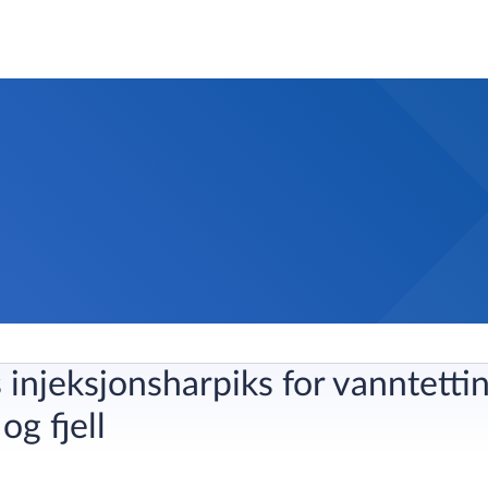
njeksjonsharpiks for vanntettin
og fjell