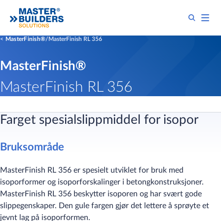
MasterFinish®
MasterFinish RL 356
MasterFinish®
MasterFinish RL 356
Farget spesialslippmiddel for isopor
Bruksområde
MasterFinish RL 356 er spesielt utviklet for bruk med
isoporformer og isoporforskalinger i betongkonstruksjoner.
MasterFinish RL 356 beskytter isoporen og har svært gode
slippegenskaper. Den gule fargen gjør det lettere å sprøyte et
jevnt lag på isoporformen.