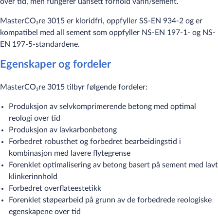
over tid, men fungerer uansett forhold vann/sement.
MasterCO₂re 3015 er kloridfri, oppfyller SS-EN 934-2 og er
kompatibel med all sement som oppfyller NS-EN 197-1- og NS-
EN 197-5-standardene.
Egenskaper og fordeler
MasterCO₂re 3015 tilbyr følgende fordeler:
Produksjon av selvkomprimerende betong med optimal
reologi over tid
Produksjon av lavkarbonbetong
Forbedret robusthet og forbedret bearbeidingstid i
kombinasjon med lavere flytegrense
Forenklet optimalisering av betong basert på sement med lavt
klinkerinnhold
Forbedret overflateestetikk
Forenklet støpearbeid på grunn av de forbedrede reologiske
egenskapene over tid