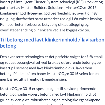
basert på Intelligent Cluster System-teknologi (ICS), utviklet og
patentert av Master Builders Solutions. MasterCO₂re 3015
kombinerer god flyteevne, god bearbeidelighet over tid, høy
tidlig- og sluttfasthet samt utmerket reologi i én enkelt løsning.
Pumpbarheten forbedres betydelig slik at utlegging og
overflatebehandling blir enklere ved alle byggeaktiviter.
Til betong med lavt klinkerinnhold / lavkarbon
betong​
Den avanserte teknologien er det perfekte valget for å få stabil
og robust betongkvalitet ved bruk av utfordrende betongtyper
basert på sement med lavt klinkerinnhold dvs. lavkarbon
betong. På den måten baner MasterCO₂re 3015 veien for en
mer bærekraftig fremtid i byggebransjen.
MasterCO₂re 3015 er spesielt egnet til selvkomprimerende
betong og vanlig vibrert betong med lavt klinkerinnhold, på
grunn av den økte robustheten og de reologiske egenskapene