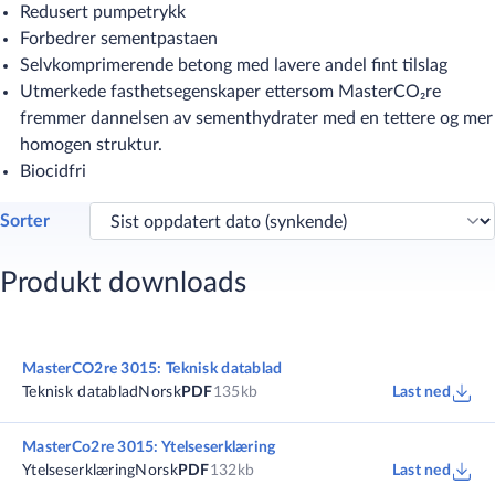
Redusert pumpetrykk
Forbedrer sementpastaen
Selvkomprimerende betong med lavere andel fint tilslag
Utmerkede fasthetsegenskaper ettersom MasterCO₂re
fremmer dannelsen av sementhydrater med en tettere og mer
homogen struktur.
Biocidfri​
Sorter
Produkt downloads
MasterCO2re 3015: Teknisk datablad
Teknisk datablad
Norsk
PDF
135kb
Last ned
MasterCo2re 3015: Ytelseserklæring
Ytelseserklæring
Norsk
PDF
132kb
Last ned