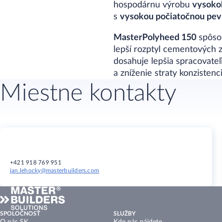
hospodárnu výrobu
vysoko
s
vysokou počiatočnou pev
MasterPolyheed 150
spôsob
lepší rozptyl cementových 
dosahuje lepšia spracovate
a zníženie straty konzisten
Miestne kontakty
+421 918 769 951​​​​
jan.lehocky@masterbuilders.com
SPOLOČNOSŤ
SLUŽBY