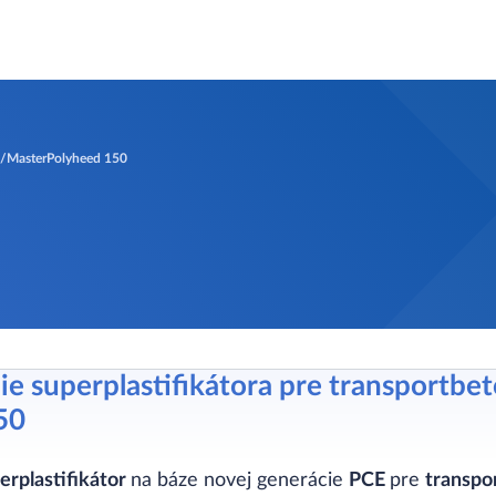
u
MasterPolyheed 150
ie superplastifikátora pre transportbe
50
erplastifikátor
na báze novej generácie
PCE
pre
transpo