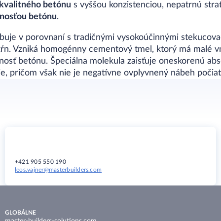
kvalitného betónu
s vyššou konzistenciou, nepatrnú strat
nosťou betónu
.
uje v porovnaní s tradičnými vysokoúčinnými stekucova
zŕn. Vzniká homogénny cementový tmel, ktorý má malé vnú
ľnosť betónu. Špeciálna molekula zaisťuje oneskorenú a
cie, pričom však nie je negatívne ovplyvnený nábeh počia
+421 905 550 190​​​​
leos.vajner@masterbuilders.com
GLOBÁLNE