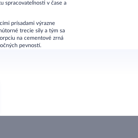
u spracovateľnosti v čase a
cími prísadami výrazne
torné trecie sily a tým sa
bsorpciu na cementové zrná
točných pevností.