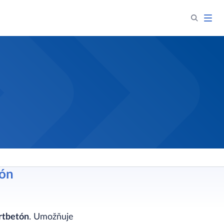
tón
rtbetón
. Umožňuje