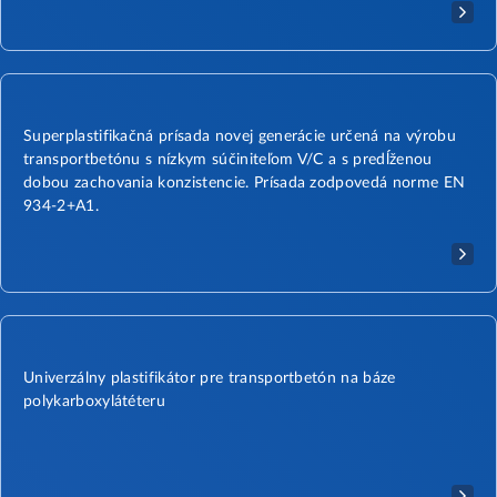
Superplastifikačná prísada novej generácie určená na výrobu
transportbetónu s nízkym súčiniteľom V/C a s predĺženou
dobou zachovania konzistencie. Prísada zodpovedá norme EN
934-2+A1.
Univerzálny plastifikátor pre transportbetón na báze
polykarboxylátéteru