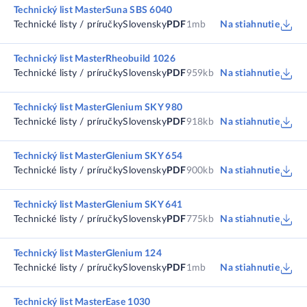
Technický list MasterSuna SBS 6040
Technické listy / príručky
Slovensky
PDF
1mb
Na stiahnutie
Technický list MasterRheobuild 1026
Technické listy / príručky
Slovensky
PDF
959kb
Na stiahnutie
Technický list MasterGlenium SKY 980
Technické listy / príručky
Slovensky
PDF
918kb
Na stiahnutie
Technický list MasterGlenium SKY 654
Technické listy / príručky
Slovensky
PDF
900kb
Na stiahnutie
Technický list MasterGlenium SKY 641
Technické listy / príručky
Slovensky
PDF
775kb
Na stiahnutie
Technický list MasterGlenium 124
Technické listy / príručky
Slovensky
PDF
1mb
Na stiahnutie
Technický list MasterEase 1030