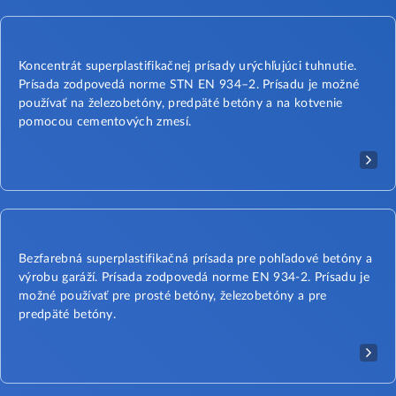
Koncentrát superplastifikačnej prísady urýchľujúci tuhnutie.
Prísada zodpovedá norme STN EN 934–2. Prísadu je možné
používať na železobetóny, predpäté betóny a na kotvenie
pomocou cementových zmesí.
Bezfarebná superplastifikačná prísada pre pohľadové betóny a
výrobu garáží. Prísada zodpovedá norme EN 934-2. Prísadu je
možné používať pre prosté betóny, železobetóny a pre
predpäté betóny.