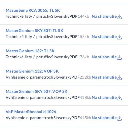
MasterSuna RCA 3065: TL SK
Technické listy / príručky
Slovensky
PDF
144kb
Na stiahnutie
MasterGlenium SKY 507: TL SK
Technické listy / príručky
Slovensky
PDF
153kb
Na stiahnutie
MasterGlenium 132: TL SK
Technické listy / príručky
Slovensky
PDF
176kb
Na stiahnutie
MasterGlenium 132: VOP SK
Vyhlásenie o parametroch
Slovensky
PDF
252kb
Na stiahnutie
MasterGlenium SKY 507: VOP SK
Vyhlásenie o parametroch
Slovensky
PDF
418kb
Na stiahnutie
VoP MasterRheobuild 1026
Vyhlásenie o parametroch
Slovensky
PDF
415kb
Na stiahnutie