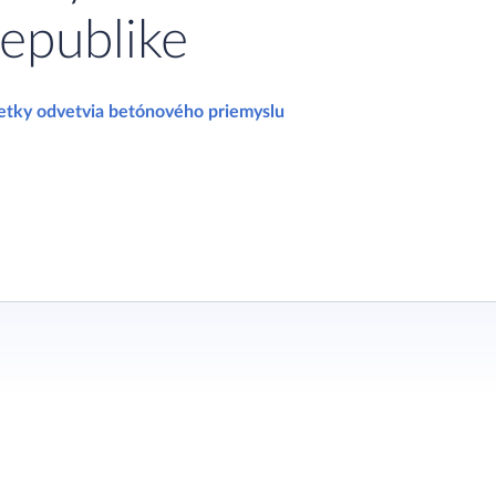
republike
tky odvetvia betónového priemyslu