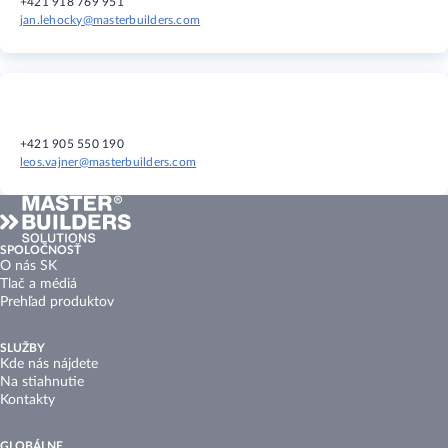
+421 918 769 951​​​​
jan.lehocky@masterbuilders.com
+421 905 550 190​​​​
leos.vajner@masterbuilders.com
SPOLOČNOSŤ
O nás SK
Tlač a médiá
Prehľad produktov
SLUŽBY
Kde nás nájdete
Na stiahnutie
Kontakty
GLOBÁLNE