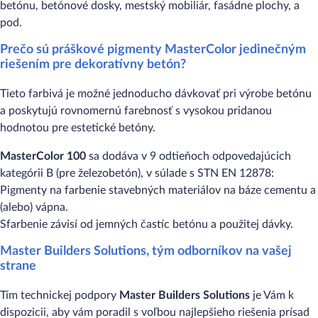
betónu, betónové dosky, mestský mobiliár, fasádne plochy, a
pod.
Prečo sú práškové pigmenty MasterColor jedinečným
riešením pre dekoratívny betón?
Tieto farbivá je možné jednoducho dávkovať pri výrobe betónu
a poskytujú rovnomernú farebnosť s vysokou pridanou
hodnotou pre estetické betóny.
MasterColor 100
sa dodáva v 9 odtieňoch odpovedajúcich
kategórii B (pre železobetón), v súlade s STN EN 12878:
Pigmenty na farbenie stavebných materiálov na báze cementu a
(alebo) vápna.
Sfarbenie závisí od jemných častíc betónu a použitej dávky.
Master Builders Solutions, tým odborníkov na vašej
strane
Tím technickej podpory
Master Builders Solutions
je Vám k
dispozicii, aby vám poradil s voľbou najlepšieho riešenia prísad