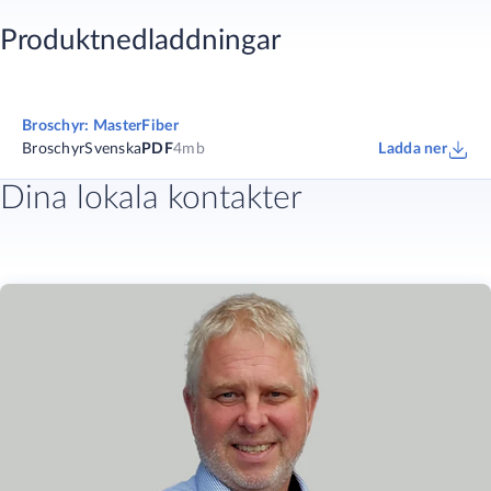
Produktnedladdningar
Broschyr: MasterFiber
Broschyr
Svenska
PDF
4mb
Ladda ner
Dina lokala kontakter