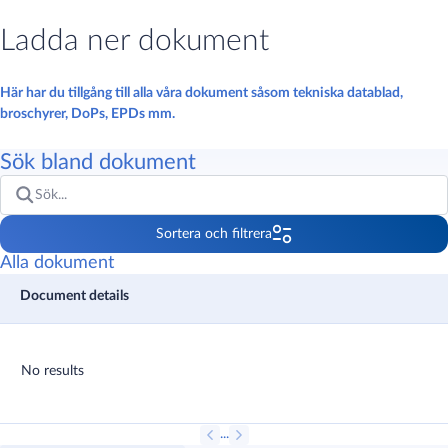
Ladda ner dokument
Här har du tillgång till alla våra dokument såsom tekniska datablad,
broschyrer, DoPs, EPDs mm.
Sök bland dokument
Sortera och filtrera
Sortera
Alla dokument
Filter
No results
Produkt
Varumärke
Typ
Format
Land
Språk
...