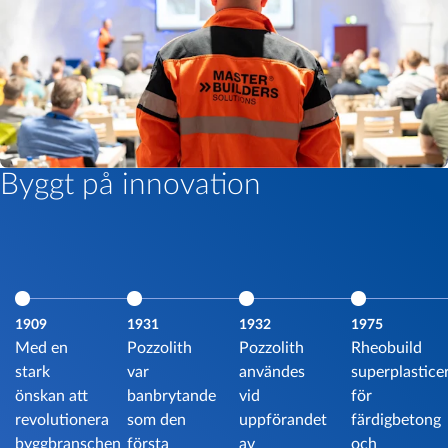
Byggt på innovation
1909
1931
1932
1975
Med en
Pozzolith
Pozzolith
Rheobuild
stark
var
användes
superplastice
önskan att
banbrytande
vid
för
revolutionera
som den
uppförandet
färdigbetong
byggbranschen
första
av
och