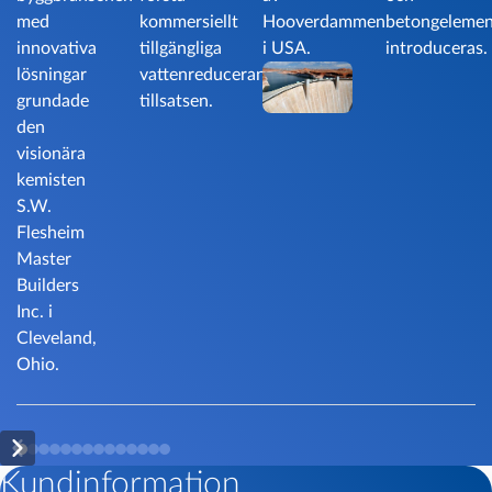
med
kommersiellt
Hooverdammen
betongelemen
innovativa
tillgängliga
i USA.
introduceras.
lösningar
vattenreducerande
grundade
tillsatsen.
den
visionära
kemisten
S.W.
Flesheim
Master
Builders
Inc. i
Cleveland,
Ohio.
Kundinformation