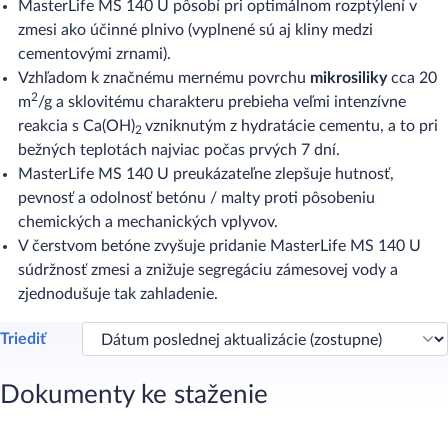
MasterLife MS 140 U pôsobí pri optimálnom rozptýlení v
zmesi ako účinné plnivo (vyplnené sú aj kliny medzi
cementovými zrnami).
Vzhľadom k značnému mernému povrchu
mikrosiliky
cca 20
2
m
/g a sklovitému charakteru prebieha veľmi intenzívne
reakcia s Ca(OH)
vzniknutým z hydratácie cementu, a to pri
2
bežných teplotách najviac počas prvých 7 dní.
MasterLife MS 140 U preukázateľne zlepšuje hutnosť,
pevnosť a odolnosť betónu / malty proti pôsobeniu
chemických a mechanických vplyvov.
V čerstvom betóne zvyšuje pridanie MasterLife MS 140 U
súdržnosť zmesi a znižuje segregáciu zámesovej vody a
zjednodušuje tak zahladenie.
Triediť
Dokumenty ke staženie