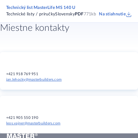
Technický list MasterLife MS 140 U
Technické listy / príručky
Slovensky
PDF
771kb
Na stiahnutie
Miestne kontakty
+421 918 769 951​​​​
jan.lehocky@masterbuilders.com
+421 905 550 190​​​​
leos.vajner@masterbuilders.com