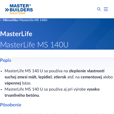
Mikrosilika
MasterLife MS 140U
MasterLife
MasterLife MS 140U
Popis
MasterLife MS 140 U sa používa na
zlepšenie vlastností
suchej zmesi mált, lepidiel, stierok
atď. na
cementovej
alebo
vápennej
báze.
MasterLife MS 140 U sa používa aj pri výrobe
vysoko
trvanlivého betónu
.
Pôsobenie