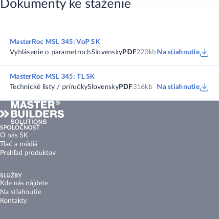
Dokumenty ke staženie
MasterRoc MSL 345: VoP SK
Vyhlásenie o parametroch
Slovensky
PDF
223kb
Na stiahnutie
MasterRoc MSL 345: TL SK
Technické listy / príručky
Slovensky
PDF
316kb
Na stiahnutie
SPOLOČNOSŤ
O nás SK
Tlač a médiá
Prehľad produktov
SLUŽBY
Kde nás nájdete
Na stiahnutie
Kontakty