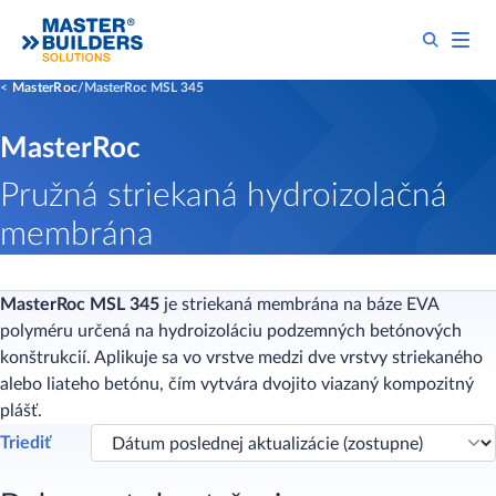
MasterRoc
MasterRoc MSL 345
MasterRoc
Pružná striekaná hydroizolačná
membrána
MasterRoc MSL 345
je striekaná membrána na báze EVA
polyméru určená na hydroizoláciu podzemných betónových
konštrukcií. Aplikuje sa vo vrstve medzi dve vrstvy striekaného
alebo liateho betónu, čím vytvára dvojito viazaný kompozitný
plášť.
Triediť