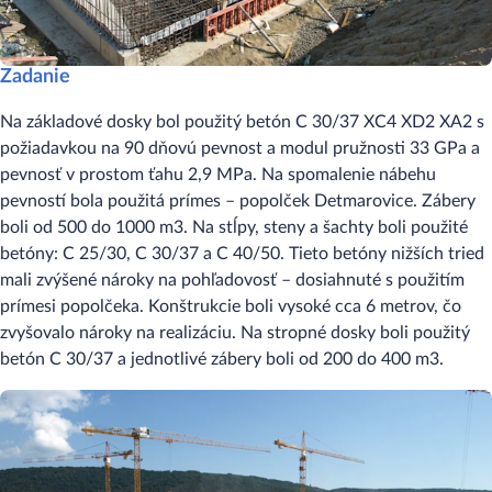
Zadanie
Na základové dosky bol použitý betón C 30/37 XC4 XD2 XA2 s
požiadavkou na 90 dňovú pevnost a modul pružnosti 33 GPa a
pevnosť v prostom ťahu 2,9 MPa. Na spomalenie nábehu
pevností bola použitá prímes – popolček Detmarovice. Zábery
boli od 500 do 1000 m3. Na stĺpy, steny a šachty boli použité
betóny: C 25/30, C 30/37 a C 40/50. Tieto betóny nižších tried
mali zvýšené nároky na pohľadovosť – dosiahnuté s použitím
prímesi popolčeka. Konštrukcie boli vysoké cca 6 metrov, čo
zvyšovalo nároky na realizáciu. Na stropné dosky boli použitý
betón C 30/37 a jednotlivé zábery boli od 200 do 400 m3.