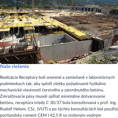
Naše riešenia
Realizácia Receptúry boli overené a zamiešané v laboratórnych
podmienkach tak, aby splnili všetky požadované fyzikálno
mechanické vlastnosti čerstvého a zatvrdnutého betónu.
Zmrašťovacie pásy museli spĺňať minimálne dotvarovanie
betónu, receptúra triedy C 30/37 bola konzultovaná s prof. Ing.
Rudolf Helom, CSc. (VUT) a po týchto konzultáciách bol použitý
portlandský cement CEM I 42,5 R so zníženým vodným