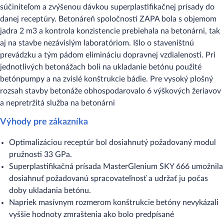
súčiniteľom a zvýšenou dávkou superplastifikačnej prísady do
danej receptúry. Betonáreň spoločnosti ZAPA bola s objemom
jadra 2 m3 a kontrola konzistencie prebiehala na betonárni, tak
aj na stavbe nezávislým laboratóriom. Išlo o staveništnú
prevádzku a tým pádom elimináciu dopravnej vzdialenosti. Pri
jednotlivých betonážach boli na ukladanie betónu použité
betónpumpy a na zvislé konštrukcie bádie. Pre vysoký plošný
rozsah stavby betonáže obhospodarovalo 6 výškových žeriavov
a nepretržitá služba na betonárni
Výhody pre zákazníka
Optimalizáciou receptúr bol dosiahnutý požadovaný modul
pružnosti 33 GPa.
Superplastifikačná prísada MasterGlenium SKY 666 umožnila
dosiahnuť požadovanú spracovateľnosť a udržať ju počas
doby ukladania betónu.
Napriek masívnym rozmerom konštrukcie betóny nevykázali
vyššie hodnoty zmraštenia ako bolo predpísané