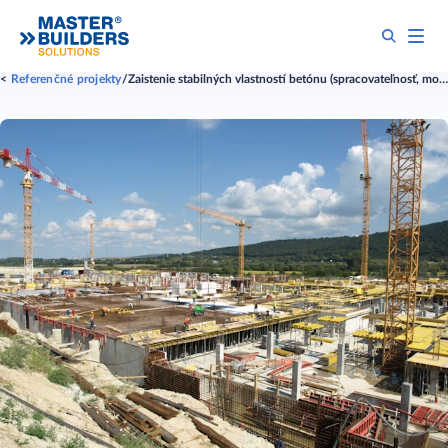
Referenčné projekty
Zaistenie stabilných vlastností betónu (spracovateľnosť, modul pružnosti a dotvarovania podľa požiadavky) pre komerčné centrum Bory Mall v Bratislave so superplastifikačnou prísadou MasterGlenium SKY 666.