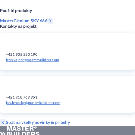
Použité produkty
MasterGlenium SKY 666
Kontakty na projekt
+421 905 550 190​​​​
leos.vajner@masterbuilders.com
+421 918 769 951​​​​
jan.lehocky@masterbuilders.com
Späť na všetky novinky & príbehy