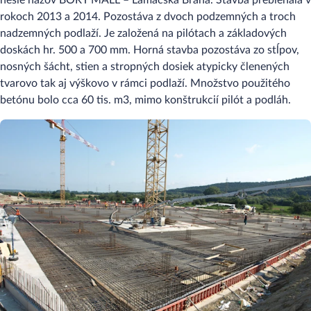
nesie názov BORY MALL – Lamačská Brána. Stavba prebiehala v
rokoch 2013 a 2014. Pozostáva z dvoch podzemných a troch
nadzemných podlaží. Je založená na pilótach a základových
doskách hr. 500 a 700 mm. Horná stavba pozostáva zo stĺpov,
nosných šácht, stien a stropných dosiek atypicky členených
tvarovo tak aj výškovo v rámci podlaží. Množstvo použitého
betónu bolo cca 60 tis. m3, mimo konštrukcií pilót a podláh.