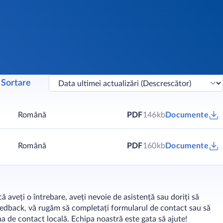
Sortare
Română
PDF
146kb
Documente
Română
PDF
160kb
Documente
ă aveți o întrebare, aveți nevoie de asistență sau doriți să
eedback, vă rugăm să completați formularul de contact sau să
na de contact locală. Echipa noastră este gata să ajute!