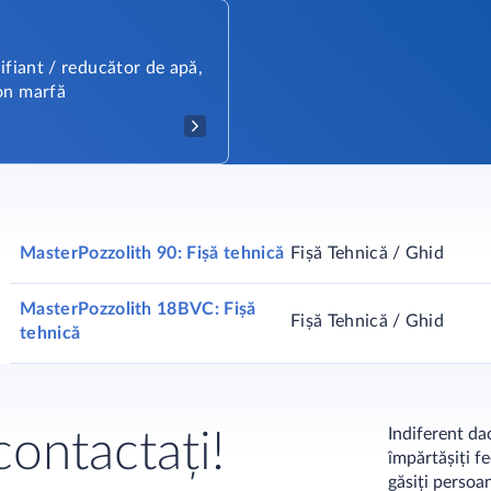
tifiant / reducător de apă,
on marfă
MasterPozzolith 90: Fișă tehnică
Fișă Tehnică / Ghid
MasterPozzolith 18BVC: Fișă
Fișă Tehnică / Ghid
tehnică
Indiferent dac
ontactați!
împărtășiți f
găsiți persoa