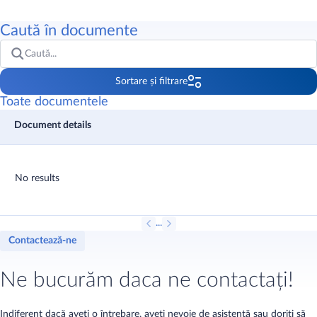
Caută în documente
Sortare și filtrare
Sortare
Toate documentele
Filtre
No results
Produs
Marcă
Tip
Format
Țară
Limba
...
Contactează-ne
Ne bucurăm daca ne contactați!
Indiferent dacă aveți o întrebare, aveți nevoie de asistență sau doriți să