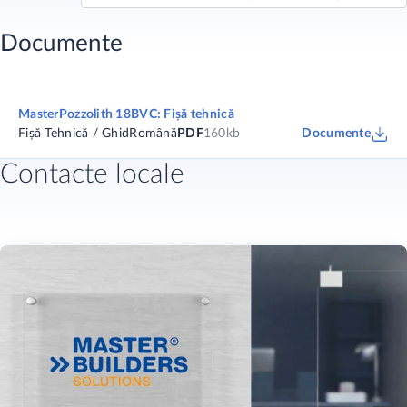
Documente
MasterPozzolith 18BVC: Fișă tehnică
Fișă Tehnică / Ghid
Română
PDF
160kb
Documente
Contacte locale