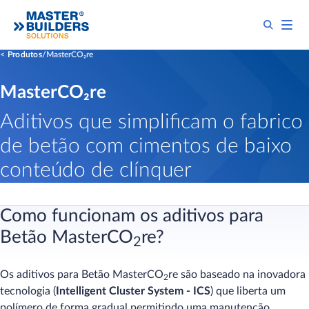
Produtos
MasterCO₂re
MasterCO₂re
Aditivos que simplificam o fabrico
de betão com cimentos de baixo
conteúdo de clínquer
Como funcionam os aditivos para
Betão MasterCO
re?
2
Os aditivos para Betão MasterCO
re são baseado na inovadora
2
tecnologia (
Intelligent Cluster System - ICS
) que liberta um
polímero de forma gradual permitindo uma manutenção