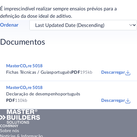
É imprescindível realizar sempre ensaios prévios para a
definição da dose ideal de aditivo.
Ordenar
Documentos
MasterCO₂re 5018
Fichas Técnicas / Guias
português
PDF
195kb
Descarregar
MasterCO₂re 5018
Declaração de desempenho
português
PDF
110kb
Descarregar
COMPANY
Sobre nós
Notícias & Informação