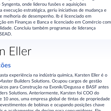
 Syngenta, onde liderou fusões e aquisições
u a execução estratégica, geriu iniciativas de mudança e
 melhoria de desempenho. Ib é licenciado em
ção em Finanças e Banca e licenciado em Comércio com
ilidade. Concluiu também programas de liderança
NSEAD.
n Eller
ções
ta experiência na indústria química, Karsten Eller é o
Master Builders Solutions. Ocupou cargos de gestão
icos para Construção na Evonik/Degussa e BASF antes
lders Solutions. Anteriormente, Karsten foi COO do
e 10 anos, uma empresa global de tintas de propriedade
 revestimentos de bobinas e ocupando posições chave
is e acabamentos de design para consumidores. Ele