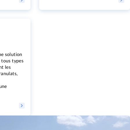
ne solution
 tous types
nt les
ranulats,
 une