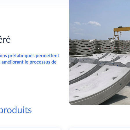
éré
tons préfabriqués permettent
t améliorant le processus de
produits