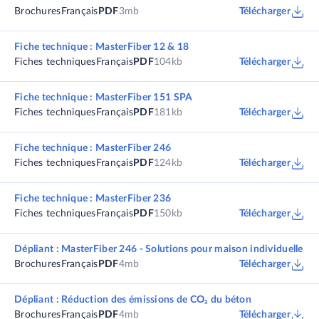
Brochures
Français
PDF
3mb
Télécharger
Fiche technique : MasterFiber 12 & 18
Fiches techniques
Français
PDF
104kb
Télécharger
Fiche technique : MasterFiber 151 SPA
Fiches techniques
Français
PDF
181kb
Télécharger
Fiche technique : MasterFiber 246
Fiches techniques
Français
PDF
124kb
Télécharger
Fiche technique : MasterFiber 236
Fiches techniques
Français
PDF
150kb
Télécharger
Dépliant : MasterFiber 246 - Solutions pour maison individuelle
Brochures
Français
PDF
4mb
Télécharger
Dépliant : Réduction des émissions de CO₂ du béton
Brochures
Français
PDF
4mb
Télécharger