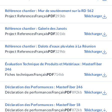
Référence chantier : Mur de soutènement sur la RD 562
Project References
Français
PDF
293kb
Télécharger
Référence chantier : Galerie des Janots
Project References
Français
PDF
301kb
Télécharger
Référence chantier : Dalots d’eaux pluviales à La Réunion
Project References
Français
PDF
329kb
Télécharger
Évaluation Technique de Produits et Matériaux : MasterFiber
246
Fiches techniques
Français
PDF
714kb
Télécharger
Déclaration des Performances : MasterFiber 246
Déclaration de performances
Français
PDF
892kb
Télécharger
Déclaration des Performances : MasterFiber 18
Déclaration de performances
Français
PDF
872kb
Télécharger