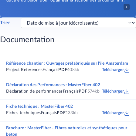
ductile du béton pour optimiser la section des produits finis.
Trier
Documentation
Référence chantier : Ouvrages préfabriqués sur l'île Amsterdam
Project References
Français
PDF
408kb
Télécharger
Déclaration des Performances : MasterFiber 402
Déclaration de performances
Français
PDF
574kb
Télécharger
Fiche technique : MasterFiber 402
Fiches techniques
Français
PDF
133kb
Télécharger
Brochure : MasterFiber - Fibres naturelles et synthétiques pour
béton