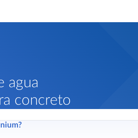
e agua
ara concreto
enium?