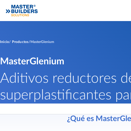
Inicio
Productos
MasterGlenium
MasterGlenium
Aditivos reductores d
superplastificantes p
¿Qué es MasterGl