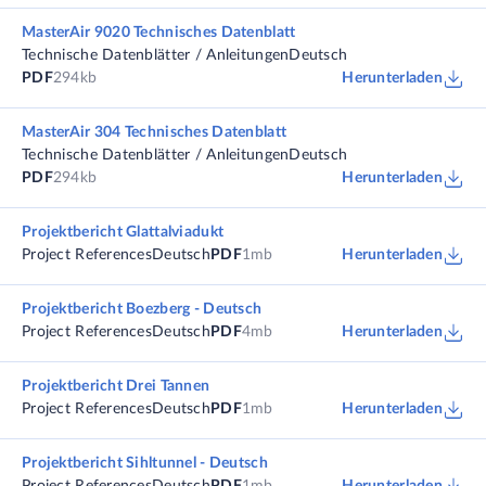
MasterAir 9020 Technisches Datenblatt
Technische Datenblätter / Anleitungen
Deutsch
PDF
294kb
Herunterladen
MasterAir 304 Technisches Datenblatt
Technische Datenblätter / Anleitungen
Deutsch
PDF
294kb
Herunterladen
Projektbericht Glattalviadukt
Project References
Deutsch
PDF
1mb
Herunterladen
Projektbericht Boezberg - Deutsch
Project References
Deutsch
PDF
4mb
Herunterladen
Projektbericht Drei Tannen
Project References
Deutsch
PDF
1mb
Herunterladen
Projektbericht Sihltunnel - Deutsch