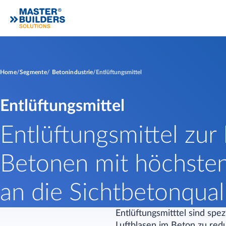
Home
Segmente
Betonindustrie
Entlüftungsmittel
Entlüftungsmittel
Entlüftungsmittel zur
Betonen mit höchste
an die Sichtbetonqual
Entlüftungsmitttel sind spe
Luftblasen im Beton zu red