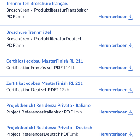
Trennmittel Broschüre français
Broschüren / Produktliteratur
Französisch
PDF
2mb
Herunterladen
Broschüre Trennmittel
Broschüren / Produktliteratur
Deutsch
PDF
2mb
Herunterladen
Certificat ecobau MasterFinish RL 211
Certification
Französisch
PDF
114kb
Herunterladen
Zertifikat ecobau MasterFinish RL 211
Certification
Deutsch
PDF
112kb
Herunterladen
Projektbericht Residenza Privata - Italiano
Project References
Italienisch
PDF
1mb
Herunterladen
Projektbericht Residenza Privata - Deutsch
Project References
Deutsch
PDF
1mb
Herunterladen