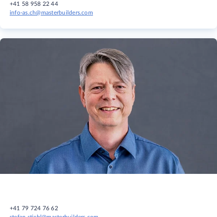
+41 58 958 22 44
info-as.ch@masterbuilders.com
+41 79 724 76 62