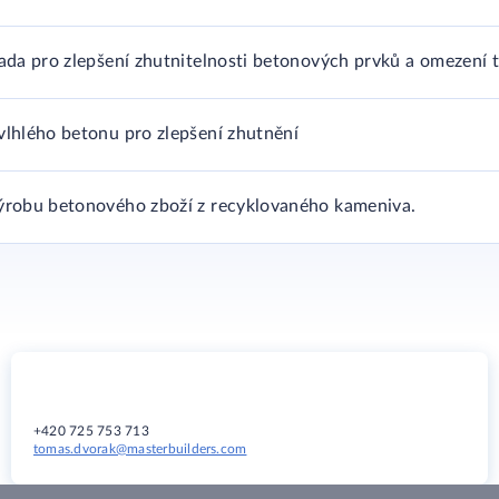
sada pro zlepšení zhutnitelnosti betonových prvků a omezení 
vlhlého betonu pro zlepšení zhutnění​
výrobu betonového zboží z recyklovaného kameniva.
+420 725 753 713
tomas.dvorak@masterbuilders.com