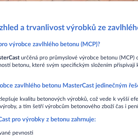
vzhled a trvanlivost výrobků ze zavlhlé
pro výrobce zavlhlého betonu (MCP)?
terCast
určěná pro průmyslové výrobce betonu (MCP) o
ostí betonu, které svým specifickým složením přispívají k
ýrobce zavlhlého betonu MasterCast jedinečným ře
zlepšuje kvalitu betonových výrobků, což vede k vyšší efe
ýroby, a tím šetří výrobcům betonového zboží čas i pení
ast pro výrobky z betonu zahrnuje:
ované pevnosti