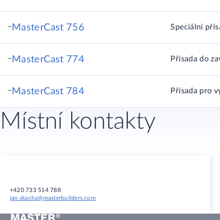
MasterCast 756
Speciální pří
MasterCast 774
Přísada do za
MasterCast 784
Přísada pro 
Místní kontakty
+420 733 514 788
jan.skacha@masterbuilders.com