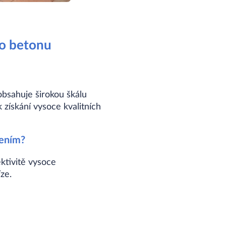
ho betonu
bsahuje širokou škálu
 získání vysoce kvalitních
šením?
ktivitě vysoce
ze.