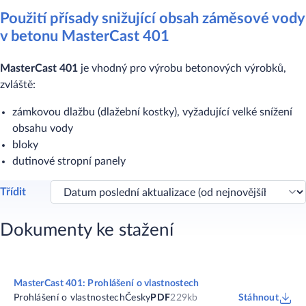
Použití přísady snižující obsah záměsové vody
v betonu MasterCast 401
MasterCast 401
je vhodný pro výrobu betonových výrobků,
zvláště:
zámkovou dlažbu (dlažební kostky), vyžadující velké snížení
obsahu vody
bloky
dutinové stropní panely
Třídit
Dokumenty ke stažení
MasterCast 401: Prohlášení o vlastnostech
Prohlášení o vlastnostech
Česky
PDF
229kb
Stáhnout