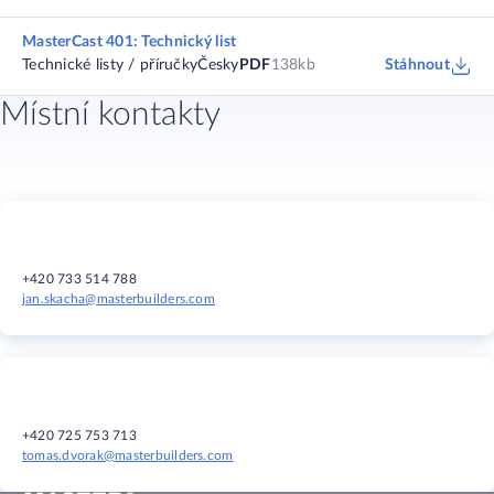
MasterCast 401: Technický list
Technické listy / příručky
Česky
PDF
138kb
Stáhnout
Místní kontakty
+420 733 514 788
jan.skacha@masterbuilders.com
+420 725 753 713
tomas.dvorak@masterbuilders.com