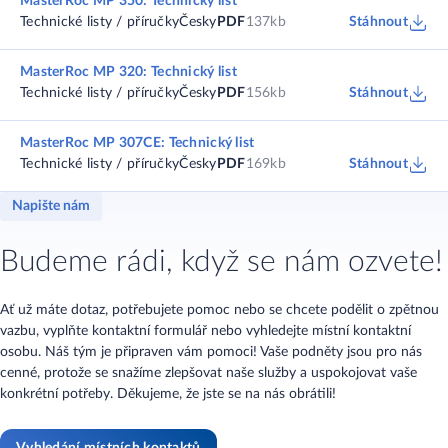
MasterRoc MP 350: Technický list
Technické listy / příručky
Česky
PDF
137kb
Stáhnout
MasterRoc MP 320: Technický list
Technické listy / příručky
Česky
PDF
156kb
Stáhnout
MasterRoc MP 307CE: Technický list
Technické listy / příručky
Česky
PDF
169kb
Stáhnout
Napište nám
Budeme rádi, když se nám ozvete!
Ať už máte dotaz, potřebujete pomoc nebo se chcete podělit o zpětnou
vazbu, vyplňte kontaktní formulář nebo vyhledejte místní kontaktní
osobu. Náš tým je připraven vám pomoci! Vaše podněty jsou pro nás
cenné, protože se snažíme zlepšovat naše služby a uspokojovat vaše
konkrétní potřeby. Děkujeme, že jste se na nás obrátili!
Vyhledání místních kontaktů