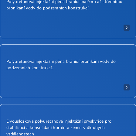
Polyuretanová injektážní pěna bránící malému až střednímu
pronikání vody do podzemních konstrukcí.
Polyuretanová injektážní pěna bránící pronikání vody do
podzemních konstrukcí.
Dvousložková polyuretanová injektážní pryskyřice pro
stabilizaci a konsolidaci hornin a zemin v dlouhých
vzdálenostech