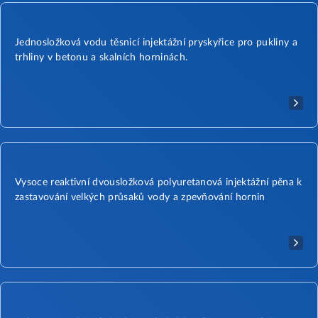
Jednosložková vodu těsnicí injektážní pryskyřice pro pukliny a
trhliny v betonu a skalních horninách.
Vysoce reaktivní dvousložková polyuretanová injektážní pěna k
zastavování velkých průsaků vody a zpevňování hornin