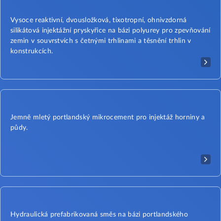
Vysoce reaktivní, dvousložková, tixotropní, ohnivzdorná
silikátová injektážní pryskyřice na bázi polyurey pro zpevňování
zemin v souvrstvích s četnými trhlinami a těsnění trhlin v
konstrukcích.
Jemně mletý portlandský mikrocement pro injektáž horniny a
půdy.
Hydraulická prefabrikovaná směs na bázi portlandského