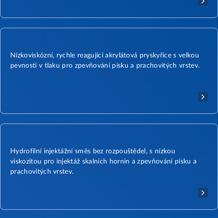
Nízkoviskózní, rychle reagující akrylátová pryskyřice s velkou
pevností v tlaku pro zpevňování písku a prachovitých vrstev.
Hydrofilní injektážní směs bez rozpouštědel, s nízkou
viskozitou pro injektáž skalních hornin a zpevňování písku a
prachovitých vrstev.