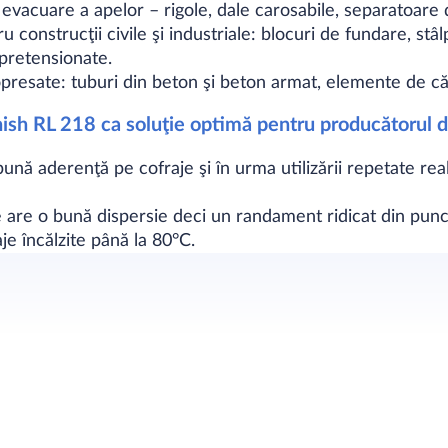
evacuare a apelor – rigole, dale carosabile, separatoare
onstrucţii civile şi industriale: blocuri de fundare, stâlpi 
 pretensionate.
presate: tuburi din beton şi beton armat, elemente de căm
sh RL 218 ca soluţie optimă pentru producătorul 
ună aderenţă pe cofraje şi în urma utilizării repetate re
te are o bună dispersie deci un randament ridicat din pun
aje încălzite până la 80°C.