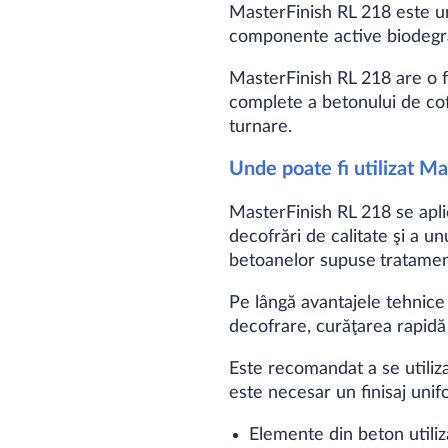
MasterFinish RL 218 este 
componente active biodegrad
MasterFinish RL 218 are o f
complete a betonului de cofr
turnare.
Unde poate fi utilizat Ma
MasterFinish RL 218 se apli
decofrări de calitate şi a 
betoanelor supuse
tratamen
Pe lângă avantajele tehnice
decofrare, curăţarea rapidă ş
Este recomandat a se utiliz
este necesar un finisaj unifo
Elemente din beton utiliza