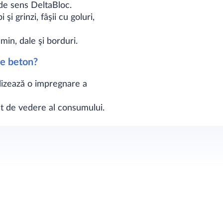
 de sens DeltaBloc.
şi grinzi, fâşii cu goluri,
in, dale şi borduri.
de beton?
alizează o impregnare a
ct de vedere al consumului.