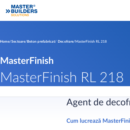
Home
Sectoare
Beton prefabricat
Decofrare
MasterFinish RL 218
MasterFinish
MasterFinish RL 218
Agent de decofr
Cum lucrează MasterFin