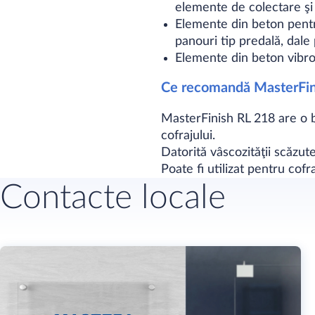
elemente de colectare şi 
Elemente din beton pentru c
panouri tip predală, dale
Elemente din beton vibro
Ce recomandă MasterFini
MasterFinish RL 218 are o b
cofrajului.
Datorită vâscozităţii scăzu
Poate fi utilizat pentru cofr
Contacte locale