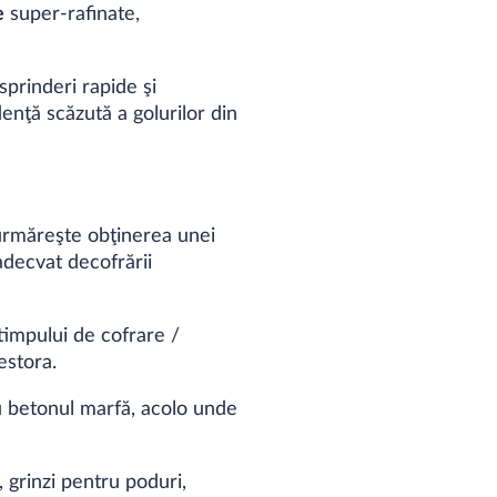
e
super-rafinate,
prinderi rapide şi
enţă scăzută a golurilor din
 urmăreşte obţinerea unei
adecvat decofrării
timpului de cofrare /
estora.
u betonul marfă, acolo unde
, grinzi pentru poduri,