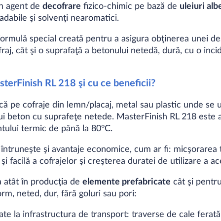
un agent de
decofrare
fizico-chimic pe bază de
uleiuri alb
abile şi solvenţi nearomatici.
ormulă special creată pentru a asigura obţinerea unei des
aj, cât şi o suprafaţă a betonului netedă, dură, cu o incid
sterFinish RL 218 şi cu ce beneficii?
că pe cofraje din lemn/placaj, metal sau plastic unde se
unui beton cu suprafeţe netede. MasterFinish RL 218 este 
tului termic de până la 80°C.
 întruneşte şi avantaje economice, cum ar fi: micşorarea 
i facilă a cofrajelor şi creşterea duratei de utilizare a ac
a atât în producţia de
elemente prefabricate
cât şi pentr
rm, neted, dur, fără goluri sau pori:
te la infrastructura de transport: traverse de cale ferată