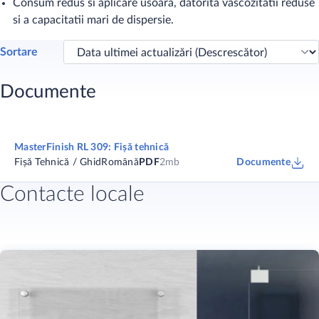
Consum redus si aplicare usoara, datorita vascozitatii reduse
si a capacitatii mari de dispersie.
Sortare
Documente
MasterFinish RL 309: Fișă tehnică
Fișă Tehnică / Ghid
Română
PDF
2mb
Documente
Contacte locale