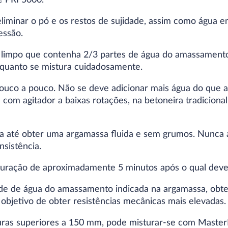
e PRI 5000.
iminar o pó e os restos de sujidade, assim como água en
essão.
limpo que contenha 2/3 partes de água do amassamento 
uanto se mistura cuidadosamente.
pouco a pouco. Não se deve adicionar mais água do que
om agitador a baixas rotações, na betoneira tradicional
a até obter uma argamassa fluida e sem grumos. Nunca a
sistência.
ração de aproximadamente 5 minutos após o qual deve
ade de água do amassamento indicada na argamassa, ob
 objetivo de obter resistências mecânicas mais elevadas.
uras superiores a 150 mm, pode misturar-se com Master