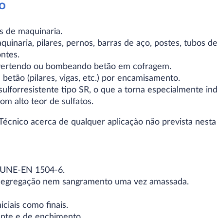
o
 de maquinaria.
uinaria, pilares, pernos, barras de aço, postes, tubos d
ntes.
 vertendo ou bombeando betão em cofragem.
betão (pilares, vigas, etc.) por encamisamento.
lforresistente tipo SR, o que a torna especialmente in
m alto teor de sulfatos.
écnico acerca de qualquer aplicação não prevista nesta 
 UNE-EN 1504-6.
 segregação nem sangramento uma vez amassada.
iciais como finais.
ante e de enchimento.