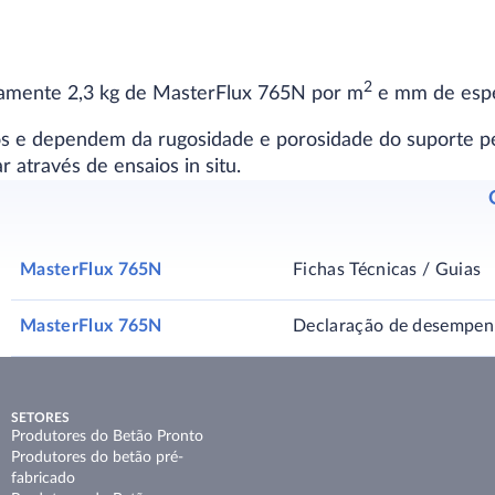
2
amente 2,3 kg de MasterFlux 765N por m
e mm de espe
os e dependem da rugosidade e porosidade do suporte p
 através de ensaios in situ.
MasterFlux 765N
Fichas Técnicas / Guias
MasterFlux 765N
Declaração de desempe
SETORES
Produtores do Betão Pronto
Produtores do betão pré-
fabricado