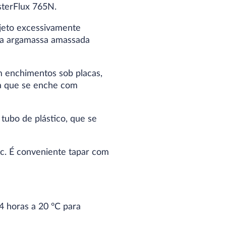
sterFlux 765N.
ajeto excessivamente
 da argamassa amassada
m enchimentos sob placas,
da que se enche com
tubo de plástico, que se
tc. É conveniente tapar com
 horas a 20 °C para