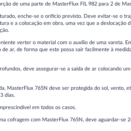
porção de uma parte de MasterFlux FIL 982 para 2 de Ma
urado, enche-se o orifício previsto. Deve evitar-se o tr
stura e a colocação em obra, uma vez que a deslocação
ção.
niente verter o material com o auxílio de uma vareta. E
a de ar, de forma que este possa sair facilmente à medi
ofundos, deve assegurar-se a saída de ar colocando um 
a, MasterFlux 765N deve ser protegida do sol, vento, e
3 dias.
prescindível em todos os casos.
ma cofragem com MasterFlux 765N, deve aguardar-se 24