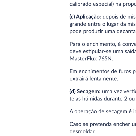
calibrado especial) na pro
(c) Aplicação:
depois de mist
grande entre o lugar da mi
pode produzir uma decanta
Para o enchimento, é conve
deve estipular-se uma saíd
MasterFlux 765N.
Em enchimentos de furos pr
extrairá lentamente.
(d) Secagem:
uma vez vertid
telas húmidas durante 2 ou 
A operação de secagem é im
Caso se pretenda encher u
desmoldar.