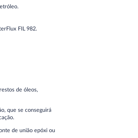
etróleo.
erFlux FIL 982.
restos de óleos,
o, que se conseguirá
cação.
onte de união epóxi ou