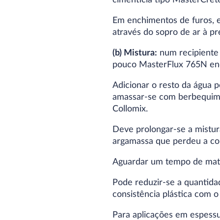
cimentícia tipo MasterCret
Em enchimentos de furos, el
através do sopro de ar à pr
(b) Mistura:
num recipiente 
pouco MasterFlux 765N enq
Adicionar o resto da água 
amassar-se com berbequim c
Collomix.
Deve prolongar-se a mistur
argamassa que perdeu a con
Aguardar um tempo de matu
Pode reduzir-se a quantid
consistência plástica com o
Para aplicações em espess