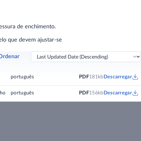
ssura de enchimento.
elo que devem ajustar-se
Ordenar
português
PDF
181kb
Descarregar
nho
português
PDF
156kb
Descarregar