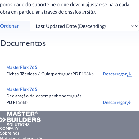
porosidade do suporte pelo que devem ajustar-se para cada
obra em particular através de ensaios
in situ
.
Ordenar
Documentos
MasterFlux 765
Fichas Técnicas / Guias
português
PDF
193kb
Descarregar
MasterFlux 765
Declaração de desempenho
português
PDF
156kb
Descarregar
COMPANY
Sobre nós