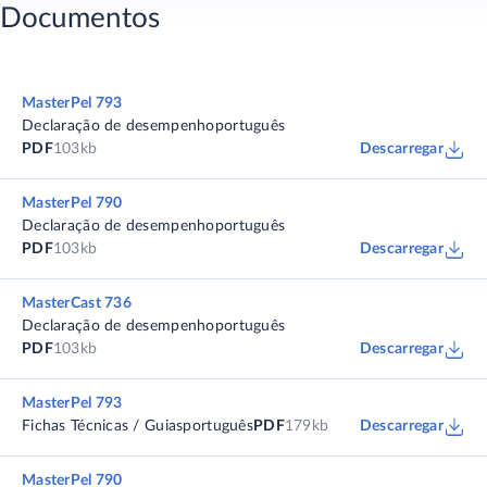
Documentos
MasterPel 793
Declaração de desempenho
português
PDF
103kb
Descarregar
MasterPel 790
Declaração de desempenho
português
PDF
103kb
Descarregar
MasterCast 736
Declaração de desempenho
português
PDF
103kb
Descarregar
MasterPel 793
Fichas Técnicas / Guias
português
PDF
179kb
Descarregar
MasterPel 790