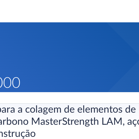
000
para a colagem de elementos de 
carbono MasterStrength LAM, aç
nstrução