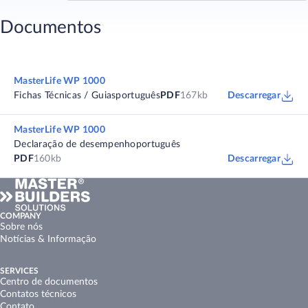
Documentos
MasterLife WP 1000
Fichas Técnicas / Guias
português
PDF
167kb
Descarregar
MasterLife WP 1000
Declaração de desempenho
português
PDF
160kb
Descarregar
COMPANY
Sobre nós
Notícias & Informação
SERVICES
Centro de documentos
Contatos técnicos
Contato