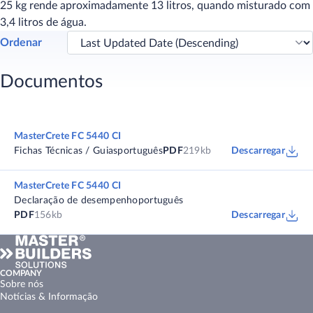
25 kg rende aproximadamente 13 litros, quando misturado com
3,4 litros de água.
Ordenar
Documentos
MasterCrete FC 5440 CI
Fichas Técnicas / Guias
português
PDF
219kb
Descarregar
MasterCrete FC 5440 CI
Declaração de desempenho
português
PDF
156kb
Descarregar
COMPANY
Sobre nós
Notícias & Informação