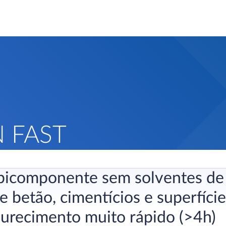
N FAST
bicomponente sem solventes de u
e betão, cimentícios e superfíci
durecimento muito rápido (>4h)