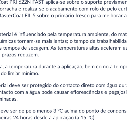
oat PRI 622N FAST aplica-se sobre o suporte previamen
orracha e realiza-se o acabamento com rolo de pelo cu
asterCoat FIL 5 sobre o primário fresco para melhorar 
rial é influenciado pela temperatura ambiente, do mater
uímicas tornam-se mais lentas; o tempo de trabalhabilid
 tempos de secagem. As temperaturas altas aceleram as
 prazos reduzem.
, a temperatura durante a aplicação, bem como a tempe
do limiar mínimo.
rial deve ser protegido do contacto direto com água dura
ntacto com a água pode causar eflorescências e pegajosid
minadas.
eve ser de pelo menos 3 °C acima do ponto de condensa
iras 24 horas desde a aplicação (a 15 °C).