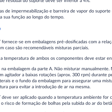
ade residual do suporte deve ser inferior a 4%.
as de impermeabilização e barreira de vapor do suport
a sua função ao longo do tempo.
o
fornece-se em embalagens pré-dosificadas com a relaçã
um caso são recomendáveis misturas parciais.
, a temperatura de ambos os componentes deve estar ent
 B na embalagem da parte A. Não misturar manualmente.
agitador a baixas rotações (aprox. 300 rpm) durante p
laterais e o fundo da embalagem para assegurar uma mist
tura para evitar a introdução de ar na mesma.
deve ser aplicado quando a temperatura ambiente for c
 o risco de formação de bolhas pela subida do ar do bet