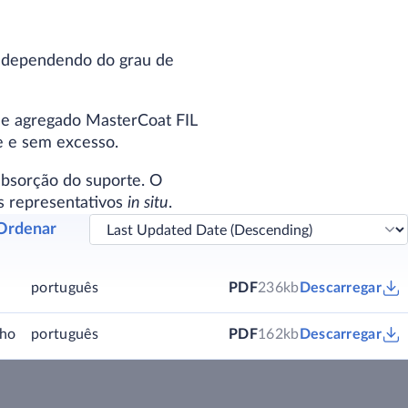
dependendo do grau de
de agregado MasterCoat FIL
e e sem excesso.
bsorção do suporte. O
s representativos
in situ
.
Ordenar
português
PDF
236kb
Descarregar
nho
português
PDF
162kb
Descarregar