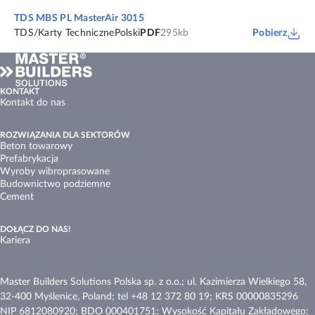
TDS MBS PL MasterAir 3015
TDS/Karty Techniczne
Polski
PDF
295kb
Pobierz
KONTAKT
Kontakt do nas
ROZWIĄZANIA DLA SEKTORÓW
Beton towarowy
Prefabrykacja
Wyroby wibroprasowane
Budownictwo podziemne
Cement
DOŁĄCZ DO NAS!
Kariera
Master Builders Solutions Polska sp. z o.o.; ul. Kazimierza Wielkiego 58,
32-400 Myślenice, Poland; tel +48 12 372 80 19; KRS 00000835296
NIP 6812080920; BDO 000401751; Wysokość Kapitału Zakładowego: