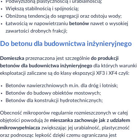
Podwyższoną plastycznością i urabialnością;
Większą stabilnością i spójnością;
Obniżoną tendencją do segregacji oraz odstoju wody;
Łatwością w napowietrzaniu
betonów
nawet o wysokiej
zawartości drobnych frakcji;
Do betonu dla budownictwa inżynieryjnego
Domieszka
przeznaczona jest szczególnie
do produkcji
betonów
dla budownictwa inżynieryjnego
dla których warunki
eksploatacji zaliczane są do klasy ekspozycji XF3 i XF4 czyli:
Betonów nawierzchniowych m.in. dla dróg i lotnisk;
Betonów do budowy obiektów mostowych;
Betonów dla konstrukcji hydrotechnicznych;
Obecność mikroporów regularnie rozmieszczonych w całej
objętości powodują że
mieszanka zachowuje jak z udziałem
mikrowypełniacza
zwiększając jej urabialność, plastyczność
oraz podnosząc lepkość dzięki czemu ograniczana jest