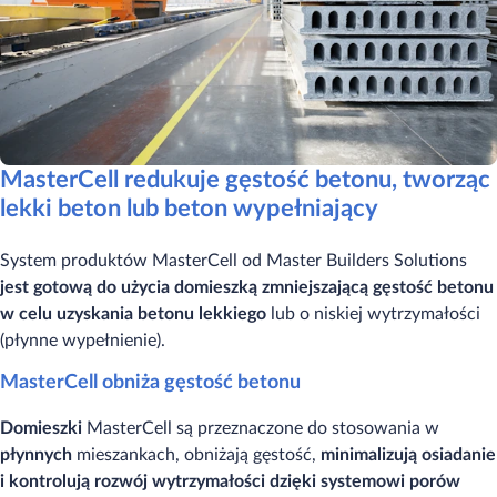
MasterCell redukuje gęstość betonu, tworząc
lekki beton lub beton wypełniający
System produktów MasterCell od Master Builders Solutions
jest gotową do użycia domieszką zmniejszającą gęstość betonu
w celu uzyskania betonu lekkiego
lub o niskiej wytrzymałości
(płynne wypełnienie).
MasterCell obniża gęstość betonu
Domieszki
MasterCell są przeznaczone do stosowania w
płynnych
mieszankach, obniżają gęstość,
minimalizują osiadanie
i kontrolują rozwój wytrzymałości dzięki systemowi porów