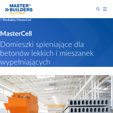
Produkty
MasterCell
MasterCell
Domieszki spieniające dla
betonów lekkich i mieszanek
wypełniających