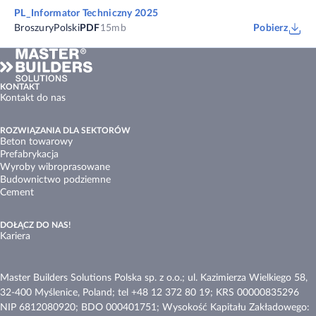
PL_Informator Techniczny 2025
Broszury
Polski
PDF
15mb
Pobierz
KONTAKT
Kontakt do nas
ROZWIĄZANIA DLA SEKTORÓW
Beton towarowy
Prefabrykacja
Wyroby wibroprasowane
Budownictwo podziemne
Cement
DOŁĄCZ DO NAS!
Kariera
Master Builders Solutions Polska sp. z o.o.; ul. Kazimierza Wielkiego 58,
32-400 Myślenice, Poland; tel +48 12 372 80 19; KRS 00000835296
NIP 6812080920; BDO 000401751; Wysokość Kapitału Zakładowego: