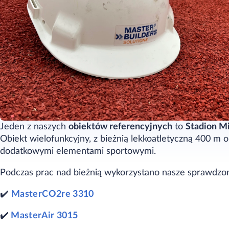
Jeden z naszych
obiektów referencyjnych
to
Stadion Mi
Obiekt wielofunkcyjny, z bieżnią lekkoatletyczną 400 m o
dodatkowymi elementami sportowymi.
Podczas prac nad bieżnią wykorzystano nasze sprawdzon
✔️
MasterCO2re 3310
✔️
MasterAir 3015