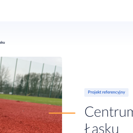
asku
Projekt referencyjny
Centrum
Łasku