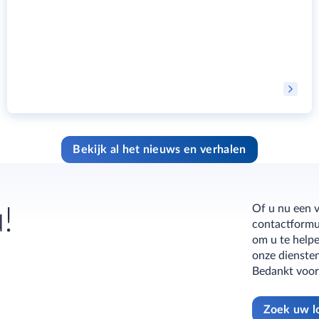
Bekijk al het nieuws en verhalen
Of u nu een v
!
contactformul
om u te help
onze diensten
Bedankt voor
Zoek uw l