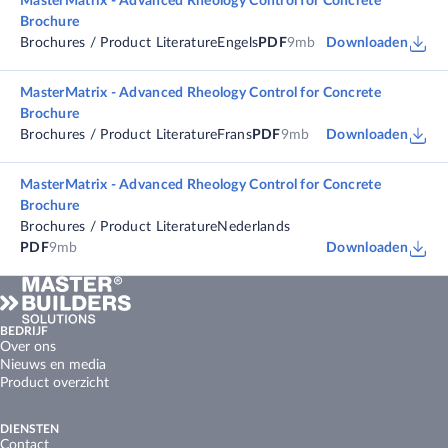
MasterMatrix - Advanced Rheology Control for Concrete
Brochure
Brochures / Product Literature
Engels
PDF
9mb
Downloaden
MasterMatrix - Advanced Rheology Control for Concrete
Brochure
Brochures / Product Literature
Frans
PDF
9mb
Downloaden
MasterMatrix - Advanced Rheology Control for Concrete
Brochure
Brochures / Product Literature
Nederlands
PDF
9mb
Downloaden
BEDRIJF
Over ons
Nieuws en media
Product overzicht
DIENSTEN
Contact