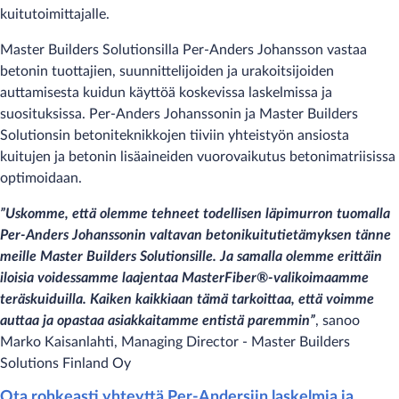
kuitutoimittajalle.
Master Builders Solutionsilla Per-Anders Johansson vastaa
betonin tuottajien, suunnittelijoiden ja urakoitsijoiden
auttamisesta kuidun käyttöä koskevissa laskelmissa ja
suosituksissa. Per-Anders Johanssonin ja Master Builders
Solutionsin betoniteknikkojen tiiviin yhteistyön ansiosta
kuitujen ja betonin lisäaineiden vuorovaikutus betonimatriisissa
optimoidaan.
”Uskomme, että olemme tehneet todellisen läpimurron tuomalla
Per-Anders Johanssonin valtavan betonikuitutietämyksen tänne
meille Master Builders Solutionsille. Ja samalla olemme erittäin
iloisia voidessamme laajentaa MasterFiber®-valikoimaamme
teräskuiduilla. Kaiken kaikkiaan tämä tarkoittaa, että voimme
auttaa ja opastaa asiakkaitamme entistä paremmin”
, sanoo
Marko Kaisanlahti, Managing Director - Master Builders
Solutions Finland Oy
Ota rohkeasti yhteyttä Per-Andersiin laskelmia ja