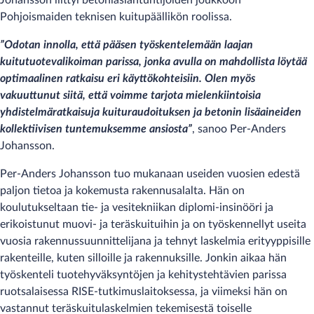
Johansson liittyi betoniasiantuntijoiden joukkoon
Pohjoismaiden teknisen kuitupäällikön roolissa.
”Odotan innolla, että pääsen työskentelemään laajan
kuitutuotevalikoiman parissa, jonka avulla on mahdollista löytää
optimaalinen ratkaisu eri käyttökohteisiin. Olen myös
vakuuttunut siitä, että voimme tarjota mielenkiintoisia
yhdistelmäratkaisuja kuituraudoituksen ja betonin lisäaineiden
kollektiivisen tuntemuksemme ansiosta”
, sanoo Per-Anders
Johansson.
Per-Anders Johansson tuo mukanaan useiden vuosien edestä
paljon tietoa ja kokemusta rakennusalalta. Hän on
koulutukseltaan tie- ja vesitekniikan diplomi-insinööri ja
erikoistunut muovi- ja teräskuituihin ja on työskennellyt useita
vuosia rakennussuunnittelijana ja tehnyt laskelmia erityyppisille
rakenteille, kuten silloille ja rakennuksille. Jonkin aikaa hän
työskenteli tuotehyväksyntöjen ja kehitystehtävien parissa
ruotsalaisessa RISE-tutkimuslaitoksessa, ja viimeksi hän on
vastannut teräskuitulaskelmien tekemisestä toiselle