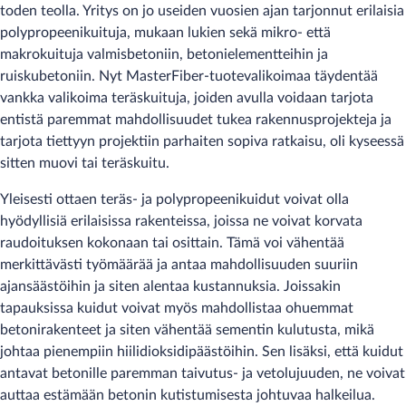
toden teolla. Yritys on jo useiden vuosien ajan tarjonnut erilaisia
polypropeenikuituja, mukaan lukien sekä mikro- että
makrokuituja valmisbetoniin, betonielementteihin ja
ruiskubetoniin. Nyt MasterFiber-tuotevalikoimaa täydentää
vankka valikoima teräskuituja, joiden avulla voidaan tarjota
entistä paremmat mahdollisuudet tukea rakennusprojekteja ja
tarjota tiettyyn projektiin parhaiten sopiva ratkaisu, oli kyseessä
sitten muovi tai teräskuitu.
Yleisesti ottaen teräs- ja polypropeenikuidut voivat olla
hyödyllisiä erilaisissa rakenteissa, joissa ne voivat korvata
raudoituksen kokonaan tai osittain. Tämä voi vähentää
merkittävästi työmäärää ja antaa mahdollisuuden suuriin
ajansäästöihin ja siten alentaa kustannuksia. Joissakin
tapauksissa kuidut voivat myös mahdollistaa ohuemmat
betonirakenteet ja siten vähentää sementin kulutusta, mikä
johtaa pienempiin hiilidioksidipäästöihin. Sen lisäksi, että kuidut
antavat betonille paremman taivutus- ja vetolujuuden, ne voivat
auttaa estämään betonin kutistumisesta johtuvaa halkeilua.