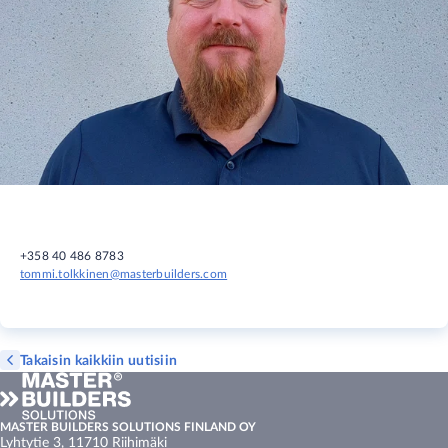
+358 40 486 8783
tommi.tolkkinen@masterbuilders.com
Takaisin kaikkiin uutisiin
MASTER BUILDERS SOLUTIONS FINLAND OY
Lyhtytie 3, 11710 Riihimäki