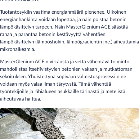
Tuotantosyklin vaatima energianmäärä pienenee. Ulkoinen
energianhankinta voidaan lopettaa, ja näin poistaa betonin
lämpökäsittelyn tarpeen. Näin MasterGlenium ACE säästää
rahaa ja parantaa betonin kestävyyttä vähentäen
lämpökäsittelyn (lämpöshokin, lämpögradientin jne.) aiheuttamia
mikrohalkeamia.
MasterGlenium ACE:n virtausta ja vettä vähentävä toiminto
mahdollistaa itsetiivistyvien betonien vakaan ja mutkattoman
sekoituksen. Yhdistettynä sopivaan valmistusprosessiin ne
voidaan myös valaa ilman tärytystä. Tämä vähentää
työntekijöille ja lähialueen asukkaille tärinästä ja metelistä
aiheutuvaa haittaa.