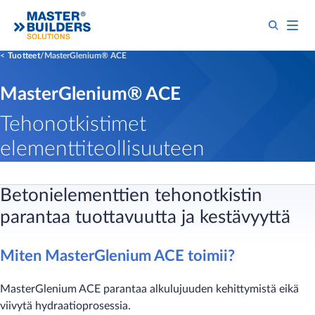
Tuotteet
MasterGlenium® ACE
MasterGlenium® ACE
Tehonotkistimet
elementtiteollisuuteen
Betonielementtien tehonotkistin
parantaa tuottavuutta ja kestävyyttä
Miten MasterGlenium ACE toimii?
MasterGlenium ACE parantaa alkulujuuden kehittymistä eikä
viivytä hydraatioprosessia.