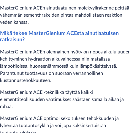
MasterGlenium ACEn ainutlaatuinen molekyylirakenne peittää
vähemmän sementtirakeiden pintaa mahdollistaen reaktion
veden kanssa.
Mikä tekee MasterGlenium ACEsta ainutlaatuisen
ratkaisun?
MasterGlenium ACEn olennainen hyöty on nopea alkulujuuden
kehittyminen hydraation alkuvaiheessa niin matalissa
lämpötiloissa, huoneenlämmössä kuin lämpökäsittelyssä.
Parantunut tuottavuus on suoraan verrannollinen
kustannustehokkuuteen.
MasterGlenium ACE -tekniikka täyttää kaikki
elementtiteollisuuden vaatimukset säästäen samalla aikaa ja
rahaa.
MasterGlenium ACE optimoi sekoituksen tehokkuuden ja
lyhentää tuotantosykliä ja voi jopa kaksinkertaistaa
tuotantotuloksen.