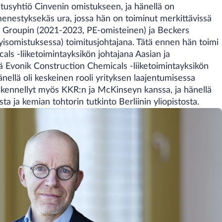
tusyhtiö Cinvenin omistukseen, ja hänellä on
nestyksekäs ura, jossa hän on toiminut merkittävissä
er Groupin (2021-2023, PE-omisteinen) ja Beckers
isomistuksessa) toimitusjohtajana. Tätä ennen hän toimi
s -liiketoimintayksikön johtajana Aasian ja
 Evonik Construction Chemicals -liiketoimintayksikön
änellä oli keskeinen rooli yrityksen laajentumisessa
skennellyt myös KKR:n ja McKinseyn kanssa, ja hänellä
 ja kemian tohtorin tutkinto Berliinin yliopistosta.