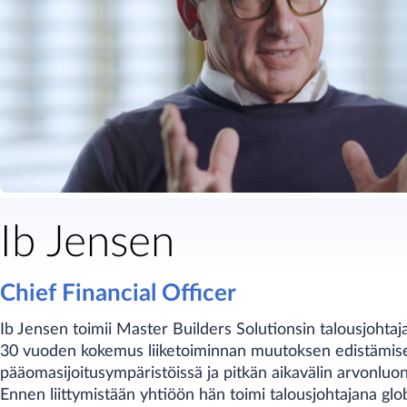
Ib Jensen
Chief Financial Officer
Ib Jensen toimii Master Builders Solutionsin talousjohtaj
30 vuoden kokemus liiketoiminnan muutoksen edistämises
pääomasijoitusympäristöissä ja pitkän aikavälin arvonluo
Ennen liittymistään yhtiöön hän toimi talousjohtajana glob