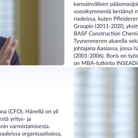
kansainvälisen pääomasijoi
vuosikymmeniä kestänyt me
rooleissa, kuten Pfleider
Groupin (2011-2020, yksity
BASF Construction Chemical
Tyynenmeren alueella sekä
johtajana Aasiassa, jossa h
(2001-2006). Boris on työ
on MBA-tutkinto INSEADista
ana (CFO). Hänellä on yli
tä yritys- ja
nnin varmistamisesta.
aaleissa organisaatioissa,