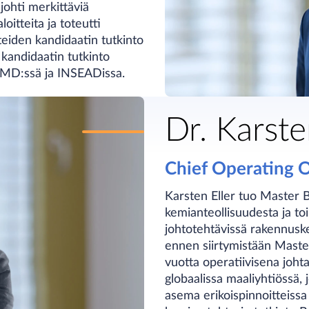
johti merkittäviä
loitteita ja toteutti
eiden kandidaatin tutkinto
kandidaatin tutkinto
 IMD:ssä ja INSEADissa.
Dr. Karste
Chief Operating O
Karsten Eller tuo Master B
kemianteollisuudesta ja toi
johtotehtävissä rakennuske
ennen siirtymistään Master
vuotta operatiivisena joht
globaalissa maaliyhtiössä, 
asema erikoispinnoitteissa 