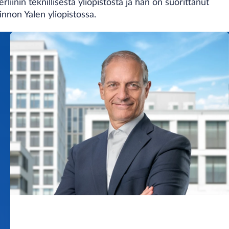
liinin teknillisestä yliopistosta ja hän on suorittanut
innon Yalen yliopistossa.