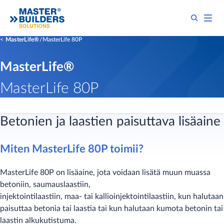
MasterLife®
MasterLife 80P
MasterLife®
MasterLife 80P
Betonien ja laastien paisuttava lisäaine
Miten MasterLife 80P toimii?
MasterLife 80P on lisäaine, jota voidaan lisätä muun muassa
betoniin, saumauslaastiin,
injektointilaastiin, maa- tai kallioinjektointilaastiin, kun halutaan
paisuttaa betonia tai laastia tai kun halutaan kumota betonin tai
laastin alkukutistuma.