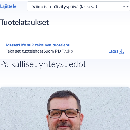
Lajittele
Tuotelataukset
MasterLife 80P tekninen tuotelehti
Tekniset tuotelehdet
Suomi
PDF
92kb
Lataa
Paikalliset yhteystiedot